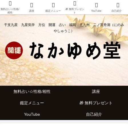
無料占い☆性格/
🎁 無料プレゼン
講座
鑑定メニュー
YouTube
自己紹介
相性
ト
干支九星 九星気学 方位 開運 占い 福岡 北九州 二ノ宮舟湖（にのみ
やしゅうこ）
無料占い☆性格/相性
講座
鑑定メニュー
🎁 無料プレゼント
YouTube
自己紹介