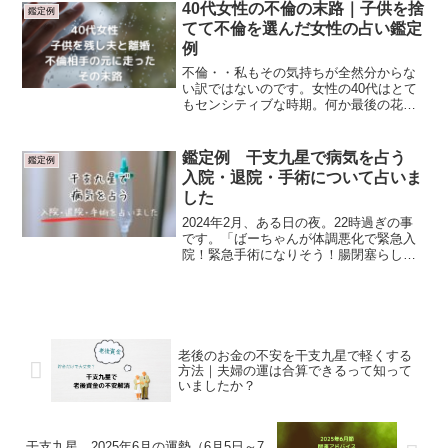
会社が用意してくれた私のプロフィール
40代女性の不倫の末路｜子供を捨
鑑定例
には「研ぎ澄まされた...
てて不倫を選んだ女性の占い鑑定
例
不倫・・私もその気持ちが全然分からな
い訳ではないのです。女性の40代はとて
もセンシティブな時期。何か最後の花火
のように、恋に没頭する女性は、たくさ
んいらっしゃいます。その恋愛の相手は
近くにいる人だけではなく、アイドルだ
鑑定例 干支九星で病気を占う
鑑定例
ったり、スポーツ選手だ...
入院・退院・手術について占いま
した
2024年2月、ある日の夜。22時過ぎの事
です。「ばーちゃんが体調悪化で緊急入
院！緊急手術になりそう！腸閉塞らしい
よ！」夫の姉から連絡が入りました。そ
う。ばーちゃんとは私の姑です。細かい
ことは何だか可哀想で書けないけれど、
最近体調がダダ下が...
老後のお金の不安を干支九星で軽くする
方法｜夫婦の運は合算できるって知って
いましたか？
干支九星 2025年6月の運勢（6月5日～7