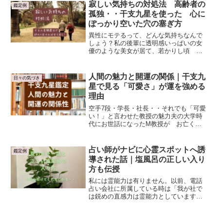
寂しい気持ちの対処法 高齢者の
鑑定例
孤独・・干支九星を使った 心に
ぽっかり空いた穴の塞ぎ方
異性にモテるって、どんな気持ちなんで
しょう？私の後輩に透明感いっぱいの女
優のような美女が居て、若かりし頃 大
学祭で校内を彼女と2人で歩いていると
次から次に男子学生が声をかけて来て
「名前教えて下さい」「学部はどこです
人間の魅力と開運の関係｜干支九
日々の気づき
か？」「良かったらお茶で...
星で見る「可愛さ」が運を強める
理由
空手7段・学長・社長・・それでも「可愛
い！」と言わせた教授の魅力夫の大学時
代にお世話になったM教授が お亡くな
りになり、先日ご自宅にお悔やみに行っ
てまいりました。夫と私は同じ大学でし
たが、私は学部がまるで違っていたた
占い師がナビに心霊スポットへ誘
鑑定例
め、大学時代にもM教授の...
導された話｜塩風呂の正しい入り
方も伝授
私には霊能力は有りません。以前、電話
占い会社に所属している時は「我が社で
は鋭めの直感力は霊能力としています」
「霊能力有りの方がウケが良いんです」
とか、ビックリコ!!な事を言われて・・・