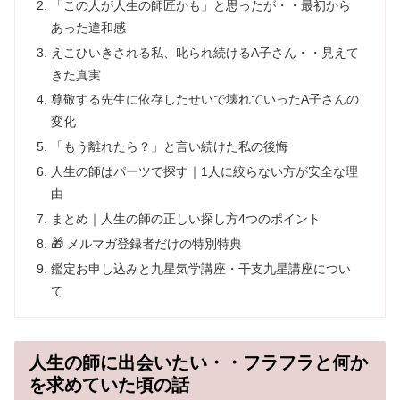
「この人が人生の師匠かも」と思ったが・・最初から
あった違和感
えこひいきされる私、叱られ続けるA子さん・・見えて
きた真実
尊敬する先生に依存したせいで壊れていったA子さんの
変化
「もう離れたら？」と言い続けた私の後悔
人生の師はパーツで探す｜1人に絞らない方が安全な理
由
まとめ｜人生の師の正しい探し方4つのポイント
🎁 メルマガ登録者だけの特別特典
鑑定お申し込みと九星気学講座・干支九星講座につい
て
人生の師に出会いたい・・フラフラと何か
を求めていた頃の話