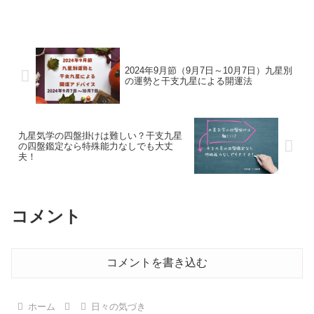
よ！」などと思う今日この頃。そして70
代80代の女性は、これからの自分が幸せ
に生きていく為に本...
2024年9月節（9月7日～10月7日）九星別
の運勢と干支九星による開運法
九星気学の四盤掛けは難しい？干支九星
の四盤鑑定なら特殊能力なしでも大丈
夫！
コメント
コメントを書き込む
ホーム
日々の気づき