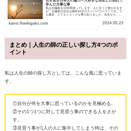
古き良き日本人の魅力～大好きな先生との別れで
学んだ大事な事
私は太極拳を10年間習っています。人に言うと驚かれます
が、太極拳の先生は御年93才のスーパーウーマンです。で
も最近、とてもショックな事がありました。先生から、別
れを告げられたのです。出会いと別れはセットだと分かっ
ていても、別れなど意識せず、...
2024.05.23
kansi.9seikigaku.com
まとめ｜人生の師の正しい探し方4つのポ
イント
私は人生の師の探し方としては、こんな風に思っていま
す。
①自分が何を大事に思っているのかを見極める。
②その1つ1つに対して見習う事のできる人をさが
す。
③見習う事が1人の人に集中してしまう時は、その