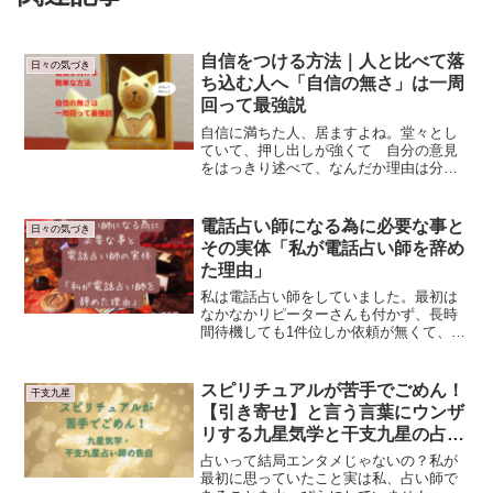
自信をつける方法｜人と比べて落
日々の気づき
ち込む人へ「自信の無さ」は一周
回って最強説
自信に満ちた人、居ますよね。堂々とし
ていて、押し出しが強くて 自分の意見
をはっきり述べて、なんだか理由は分か
らないけどやたら賢そう・・う、うらや
ましい・・そうです。私は長い事 自信
を持つ事が出来ませんでした。「他の人
電話占い師になる為に必要な事と
日々の気づき
は出来ても自分には無理だ...
その実体「私が電話占い師を辞め
た理由」
私は電話占い師をしていました。最初は
なかなかリピーターさんも付かず、長時
間待機しても1件位しか依頼が無くて、虚
しい気持ちがする時期もありました。そ
の後、いろいろ努力したり工夫したりし
て、辞めた当時の収入は新卒の大学生の
スピリチュアルが苦手でごめん！
干支九星
年収くらいでしたから、...
【引き寄せ】と言う言葉にウンザ
リする九星気学と干支九星の占い
師
占いって結局エンタメじゃないの？私が
最初に思っていたこと実は私、占い師で