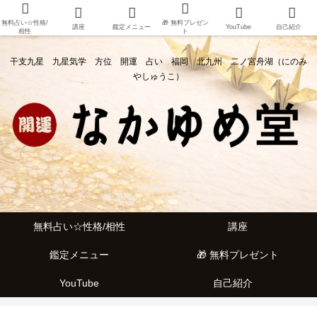
無料占い☆性格/
🎁 無料プレゼン
講座
鑑定メニュー
YouTube
自己紹介
相性
ト
干支九星 九星気学 方位 開運 占い 福岡 北九州 二ノ宮舟湖（にのみ
やしゅうこ）
無料占い☆性格/相性
講座
鑑定メニュー
🎁 無料プレゼント
YouTube
自己紹介