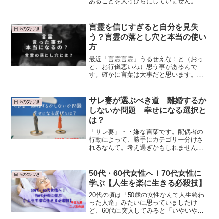
あることを大っぴらにしていません。も
しかしたら鼻で笑われたり、馬鹿にされ
たりするかも・・と思うから。自分なり
に何年間も、寝る間も惜しんで勉強して
言霊を信じすぎると自分を見失
日々の気づき
来た事を馬鹿にされたらヤ...
う？言霊の落とし穴と本当の使い
方
最近「言霊言霊」うるせえな！と（おっ
と、お行儀悪いね）思う事があるんで
す。確かに言葉は大事だと思います。言
った事はホントになるよ、だから綺麗な
言葉、優しい言葉、愛ある言葉を使おう
ねって、子供に伝えるのも とても良い
サレ妻が選ぶべき道 離婚するか
日々の気づき
事だと思います。でもあまり...
しないか問題 幸せになる選択と
は？
「サレ妻」・・嫌な言葉です。配偶者の
行動によって、勝手にカテゴリー分けさ
れるなんて。考え過ぎかもしれませんけ
ど、なんだか言葉自体にみじめな響きも
感じてしまいます。古くからの知り合い
の2人の友達。彼女たちのご主人が同時期
50代・60代女性へ！70代女性に
日々の気づき
に不倫しました。お2人...
学ぶ【人生を楽に生きる必殺技】
20代の頃は「50歳の女性なんて人生終わ
った人達」みたいに思っていましたけ
ど、60代に突入してみると「いやいやな
んのその、50代なんてまだまだ青春