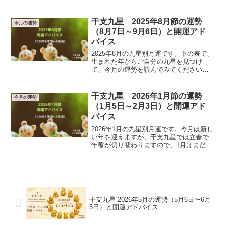
ね。気学では1年の始まりは立春からで
す。1月1日から節分の間に生まれた人
は、前の年になりますのでご注意くださ
干支九星 2025年8月節の運勢
今月の運勢
い。 ...
（8月7日～9月6日）と開運アド
バイス
2025年8月の九星別月運です。下の表で、
生まれた年からご自分の九星を見つけ
て、今月の運勢を読んでみてください
ね。気学では1年の始まりは立春からで
す。1月1日から節分の間に生まれた人
は、前の年になりますのでご注意くださ
干支九星 2026年1月節の運勢
今月の運勢
い。 ...
（1月5日～2月3日）と開運アド
バイス
2026年1月の九星別月運です。今月は新し
い年を迎えますが、干支九星では立春で
年盤が切り替わりますので、1月はまだ
2025年の年盤のままです。今月はものご
とが早く進んでいく月。1月の前半は吉方
位も取りやすい1か月となります。新たな
気持ちで立...
干支九星 2026年5月の運勢（5月6日〜6月
5日）と開運アドバイス