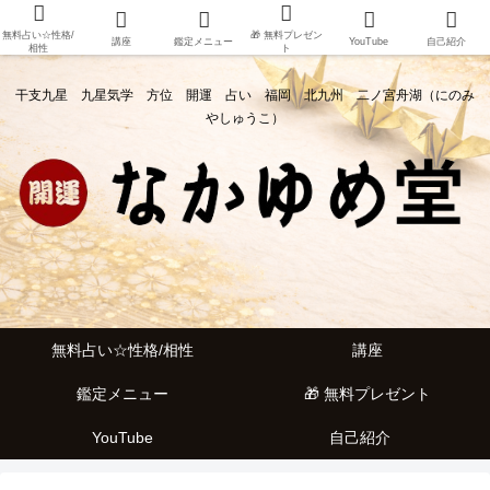
無料占い☆性格/
🎁 無料プレゼン
講座
鑑定メニュー
YouTube
自己紹介
相性
ト
干支九星 九星気学 方位 開運 占い 福岡 北九州 二ノ宮舟湖（にのみ
やしゅうこ）
無料占い☆性格/相性
講座
鑑定メニュー
🎁 無料プレゼント
YouTube
自己紹介