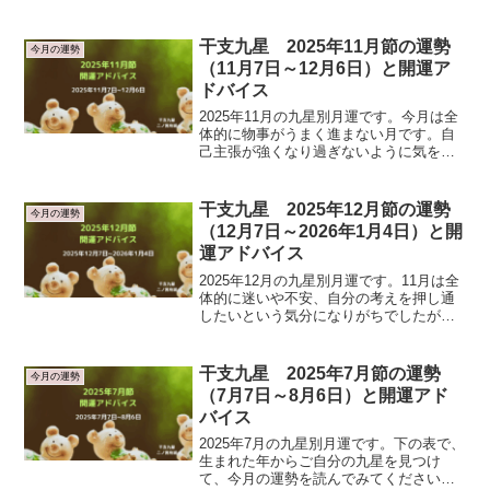
命式計算ツール※運勢は本命で鑑定しま
す。本命はPCで見たときには一番左側、
スマホで見たときには一番上です。2026
干支九星 2025年11月節の運勢
今月の運勢
年8月の月運（九星...
（11月7日～12月6日）と開運ア
ドバイス
2025年11月の九星別月運です。今月は全
体的に物事がうまく進まない月です。自
己主張が強くなり過ぎないように気を付
けましょう。下の表で、生まれた年から
ご自分の九星を見つけて、今月の運勢を
読んでみてくださいね。気学では1年の始
干支九星 2025年12月節の運勢
今月の運勢
まりは立春からで...
（12月7日～2026年1月4日）と開
運アドバイス
2025年12月の九星別月運です。11月は全
体的に迷いや不安、自分の考えを押し通
したいという気分になりがちでしたが今
月に入ってそれらの気持ちが少し収まり
そうです。今月は家族や自分の内面を大
事に過ごすと良いでしょう。下の表で、
干支九星 2025年7月節の運勢
今月の運勢
生まれた年からご...
（7月7日～8月6日）と開運アド
バイス
2025年7月の九星別月運です。下の表で、
生まれた年からご自分の九星を見つけ
て、今月の運勢を読んでみてください