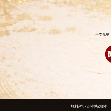
干支九星
無料占い☆性格/相性