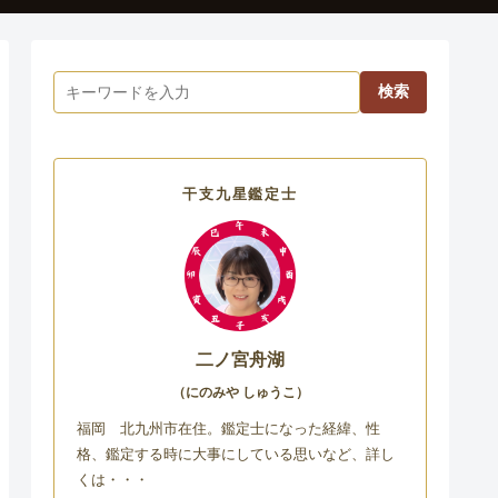
検索
干支九星鑑定士
二ノ宮舟湖
（にのみや しゅうこ）
福岡 北九州市在住。鑑定士になった経緯、性
格、鑑定する時に大事にしている思いなど、詳し
くは・・・