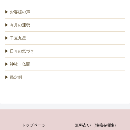
▶ お客様の声
▶ 今月の運勢
▶ 干支九星
▶ 日々の気づき
▶ 神社・仏閣
▶ 鑑定例
トップページ
無料占い（性格&相性）