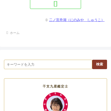
二ノ宮舟湖（にのみや しゅうこ）
ホーム
検索
干支九星鑑定士