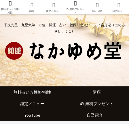
無料占い☆性格/
🎁 無料プレゼン
講座
鑑定メニュー
YouTube
自己紹介
相性
ト
干支九星 九星気学 方位 開運 占い 福岡 北九州 二ノ宮舟湖（にのみ
やしゅうこ）
無料占い☆性格/相性
講座
鑑定メニュー
🎁 無料プレゼント
YouTube
自己紹介